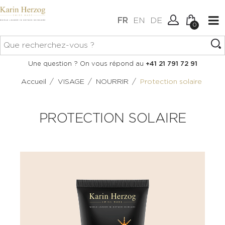
FR
EN
DE
0
Aucun article dans votre
Connexion
Une question ? On vous répond au
+41 21 791 72 91
panier.
Créer un compte
/
/
/
Accueil
VISAGE
NOURRIR
Protection solaire
PROTECTION SOLAIRE