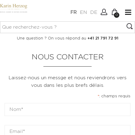
FR
EN
DE
0
Aucun article dans votre
Connexion
Une question ? On vous répond au
+41 21 791 72 91
panier.
Créer un compte
NOUS CONTACTER
Laissez-nous un messge et nous reviendrons vers
vous dans les plus brefs délais.
: champs requis
*