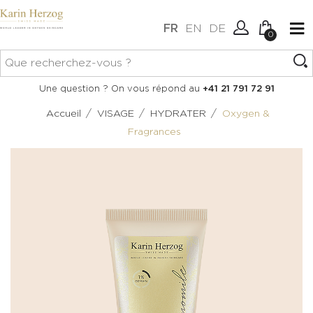
FR
EN
DE
0
Aucun article dans votre
Connexion
Une question ? On vous répond au
+41 21 791 72 91
panier.
Créer un compte
/
/
/
Accueil
VISAGE
HYDRATER
Oxygen &
Fragrances