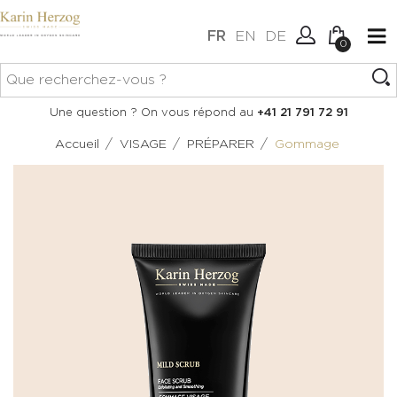
FR
EN
DE
0
Aucun article dans votre
Connexion
Une question ? On vous répond au
+41 21 791 72 91
panier.
Créer un compte
/
/
/
Accueil
VISAGE
PRÉPARER
Gommage