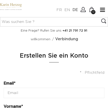
FR
EN
DE
0
Keine Artikel im Warenkorb.
Verbindung
Eine Frage? Rufen Sie uns
+41 21 791 72 91
Erstellen Sie ein Konto
/
Verbindung
willkommen
Erstellen Sie ein Konto
* : Pflichtfeld
Email*
Vorname*