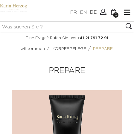
FR
EN
DE
0
Keine Artikel im Warenkorb.
Verbindung
Eine Frage? Rufen Sie uns
+41 21 791 72 91
Erstellen Sie ein Konto
/
/
willkommen
KÖRPERPFLEGE
PREPARE
PREPARE