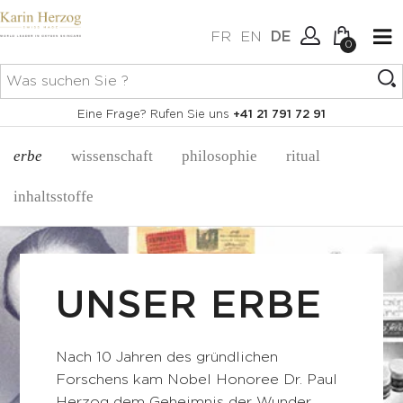
FR
EN
DE
0
Keine Artikel im Warenkorb.
Verbindung
Eine Frage? Rufen Sie uns
+41 21 791 72 91
Erstellen Sie ein Konto
erbe
wissenschaft
philosophie
ritual
inhaltsstoffe
UNSER ERBE
Nach 10 Jahren des gründlichen
Forschens kam Nobel Honoree Dr. Paul
Herzog dem Geheimnis der Wunder