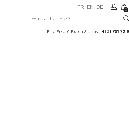
FR
EN
DE
0
Keine Artikel im Warenkorb.
Verbindung
Eine Frage? Rufen Sie uns
+41 21 791 72 9
Erstellen Sie ein Konto