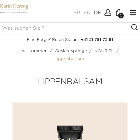
FR
EN
DE
0
Keine Artikel im Warenkorb.
Verbindung
Eine Frage? Rufen Sie uns
+41 21 791 72 91
Erstellen Sie ein Konto
/
/
/
willkommen
Gesichtspflege
NOURISH
Lippenbalsam
LIPPENBALSAM