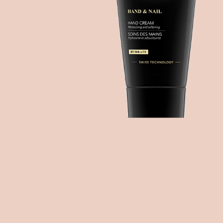
Creme
Falten-
BEAUTIFY
Creme
Öle
Augenkontur
Selbstbräunungscreme
Gezielte
Pflege
KITS
Serum
Maske
MÄNNER
HYDRATE
Oxygen
KÖRPERPFLEGE
&
GESICHTSPFLEGE
Fragrances
NOURISH
ZUBEHÖR
Nährendes
Öl
Applikator-
Pinsel
Comfort
cream
Tuch
Sonnenschutz