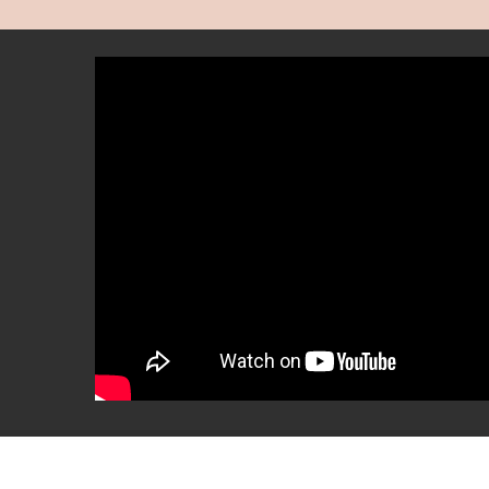
Eitelkeitsfälle
BEAUTIFY
Andere
Selbstbräunende
Creme
MEDIZINICHE
Getönte
VORRICHTUNG
feuchtigkeitsspendende
Creme
KÖRPERPFLEGE
Make-
up
KITS