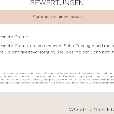
BEWERTUNGEN
Kommentar hinterlassen
chnete Creme
chnete Creme, die von meinem Sohn, Teenager und mein
ine Feuchtigkeitsversorgung und, was meinen Sohn betriff
 Informationen sind nach bestem Wissen und Gewissen korrekt. All diese Informationen
rzog SA, noch entbinden sie den Benutzer von der Durchführung eigener Untersuchungen
r und sind nicht dazu gedacht, eine professionelle medizinische Versorgung durch eine
abhängige Diagnose zu stellen oder sich auf eine eigene Behandlung zu verlassen. Beides
E
WO SIE UNS FIN