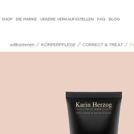
SHOP
DIE MARKE
UNSERE VERKAUFSSTELLEN
FAQ
BLOG
GESICHTSPFLEGE
KÖRPERPFLEGE
/
/
/
willkommen
KÖRPERPFLEGE
CORRECT & TREAT
F
PREPARE
PREPARE
Milch,
Scrub
Tonisierungswasser
CORRECT
Reinigungsgel
& TREAT
&
Anti-
Make-
Cellulite-
up-
Pflege
Entferner
Feuchtigkeitsspendende
Peeling
Körpercreme
CORRECT
NOURISH
& TREAT
Tonisierende
Anti-