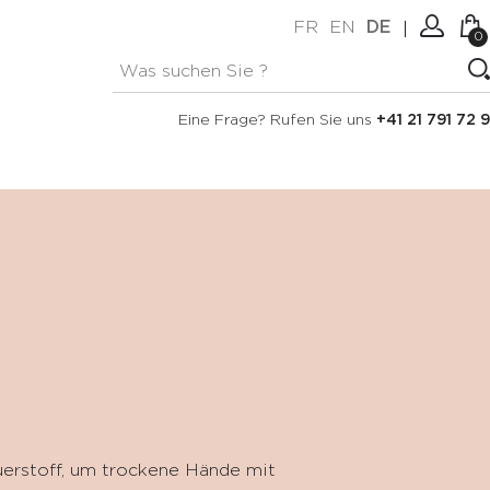
FR
EN
DE
0
Keine Artikel im Warenkorb.
Verbindung
Eine Frage? Rufen Sie uns
+41 21 791 72 9
Erstellen Sie ein Konto
uerstoff, um trockene Hände mit