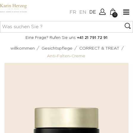
FR
EN
DE
0
Keine Artikel im Warenkorb.
Verbindung
Eine Frage? Rufen Sie uns
+41 21 791 72 91
Erstellen Sie ein Konto
/
/
/
willkommen
Gesichtspflege
CORRECT & TREAT
Anti-Falten-Creme