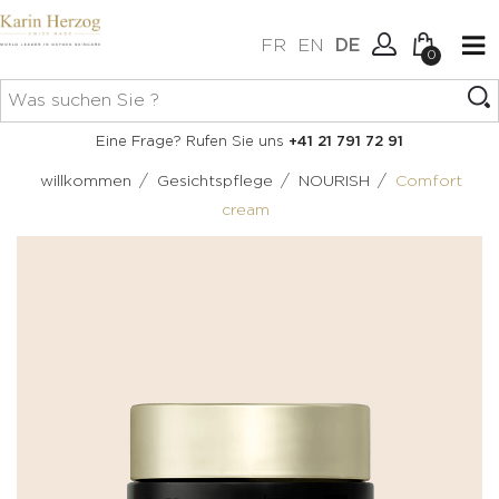
FR
EN
DE
0
Keine Artikel im Warenkorb.
Verbindung
Eine Frage? Rufen Sie uns
+41 21 791 72 91
Erstellen Sie ein Konto
/
/
/
willkommen
Gesichtspflege
NOURISH
Comfort
cream